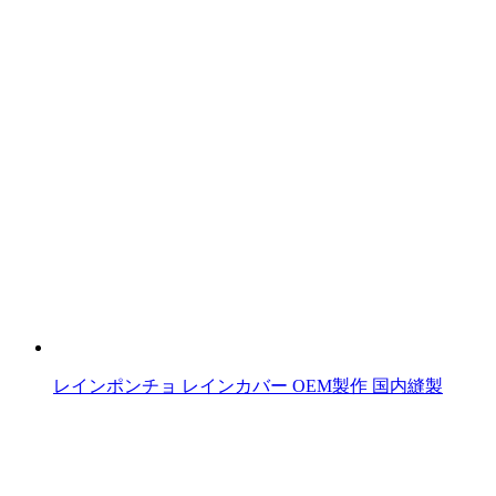
の
記
事
へ
の
リ
ン
ク
レインポンチョ レインカバー OEM製作 国内縫製