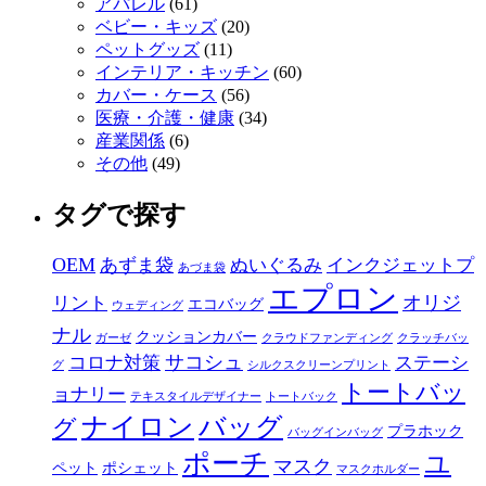
アパレル
(61)
ベビー・キッズ
(20)
ペットグッズ
(11)
インテリア・キッチン
(60)
カバー・ケース
(56)
医療・介護・健康
(34)
産業関係
(6)
その他
(49)
タグで探す
OEM
あずま袋
ぬいぐるみ
インクジェットプ
あづま袋
エプロン
オリジ
リント
エコバッグ
ウェディング
ナル
クッションカバー
ガーゼ
クラウドファンディング
クラッチバッ
サコシュ
コロナ対策
ステーシ
グ
シルクスクリーンプリント
トートバッ
ョナリー
テキスタイルデザイナー
トートバック
ナイロン
バッグ
グ
プラホック
バッグインバッグ
ポーチ
ユ
マスク
ペット
ポシェット
マスクホルダー