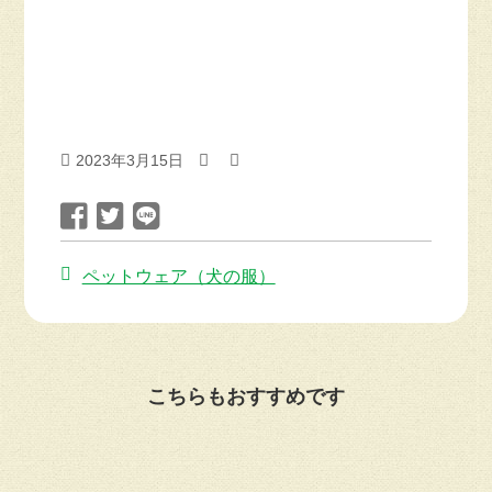
2023年3月15日
前
ペットウェア（犬の服）
後
の
記
事
こちらもおすすめです
へ
の
リ