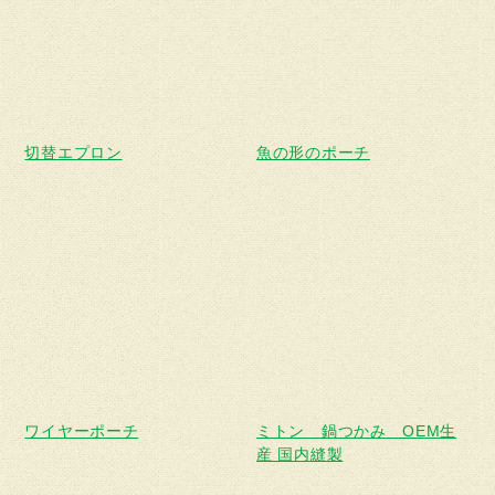
ン
ク
切替エプロン
魚の形のポーチ
ワイヤーポーチ
ミトン 鍋つかみ OEM生
産 国内縫製