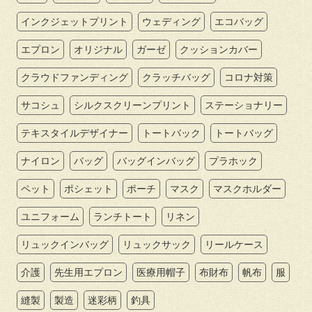
インクジェットプリント
ウェディング
エコバッグ
エプロン
オリジナル
ガーゼ
クッションカバー
クラウドファンディング
クラッチバッグ
コロナ対策
サコシュ
シルクスクリーンプリント
ステーショナリー
テキスタイルデザイナー
トートバック
トートバッグ
ナイロン
バッグ
バッグインバッグ
プラホック
ペット
ポシェット
ポーチ
マスク
マスクホルダー
ユニフォーム
ランチトート
リネン
リュックインバッグ
リュックサック
リールケース
介護
先生用エプロン
医療用帽子
布財布
帆布
服
縫製
製造
迷彩柄
釣具