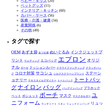
ベビー・キッズ
(20)
ペットグッズ
(11)
インテリア・キッチン
(60)
カバー・ケース
(56)
医療・介護・健康
(34)
産業関係
(6)
その他
(49)
タグで探す
OEM
あずま袋
ぬいぐるみ
インクジェットプ
あづま袋
エプロン
オリジ
リント
エコバッグ
ウェディング
ナル
クッションカバー
ガーゼ
クラウドファンディング
クラッチバッ
サコシュ
コロナ対策
ステーシ
グ
シルクスクリーンプリント
トートバッ
ョナリー
テキスタイルデザイナー
トートバック
ナイロン
バッグ
グ
プラホック
バッグインバッグ
ポーチ
ユ
マスク
ペット
ポシェット
マスクホルダー
ニフォーム
リュッ
ランチトート
リネン
リュックインバッグ