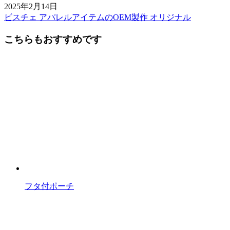
2025年2月14日
ビスチェ アパレルアイテムのOEM製作 オリジナル
前
後
こちらもおすすめです
の
記
事
へ
の
リ
ン
ク
フタ付ポーチ