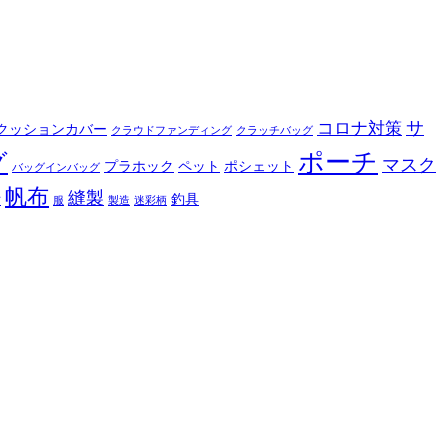
サ
コロナ対策
クッションカバー
クラウドファンディング
クラッチバッグ
ポーチ
グ
マスク
プラホック
ペット
ポシェット
バッグインバッグ
帆布
縫製
釣具
布
服
製造
迷彩柄