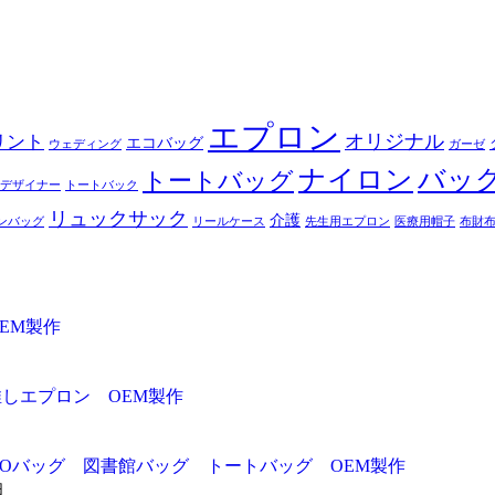
エプロン
オリジナル
リント
エコバッグ
ウェディング
ガーゼ
ナイロン
バッ
トートバッグ
デザイナー
トートバック
リュックサック
介護
ンバッグ
リールケース
先生用エプロン
医療用帽子
布財
EM製作
推しエプロン OEM製作
ADOバッグ 図書館バッグ トートバッグ OEM製作
日