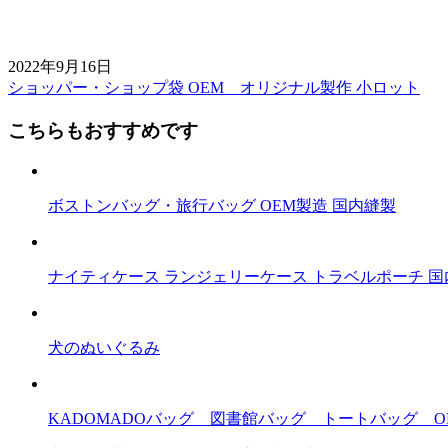
2022年9月16日
ショッパー・ショップ袋 OEM オリジナル製作 小ロット
前
後
こちらもおすすめです
の
記
ボストンバッグ・旅行バッグ OEM製造 国内縫製
事
へ
ナイティケース ランジェリーケース トラベルポーチ 国
の
リ
ン
犬のぬいぐるみ
ク
KADOMADOバッグ 図書館バッグ トートバッグ O