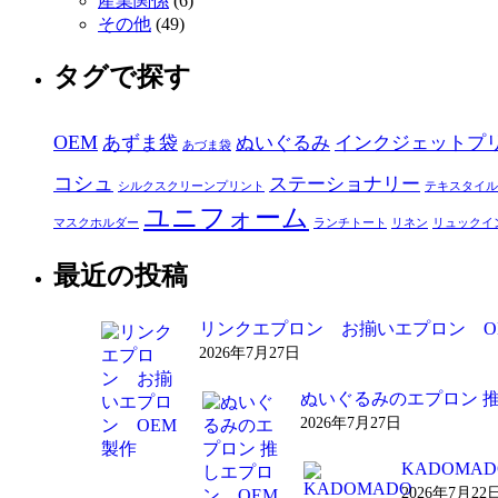
産業関係
(6)
その他
(49)
タグで探す
OEM
あずま袋
ぬいぐるみ
インクジェットプ
あづま袋
コシュ
ステーショナリー
シルクスクリーンプリント
テキスタイル
ユニフォーム
マスクホルダー
ランチトート
リネン
リュックイ
最近の投稿
リンクエプロン お揃いエプロン O
2026年7月27日
ぬいぐるみのエプロン 
2026年7月27日
KADOM
2026年7月22