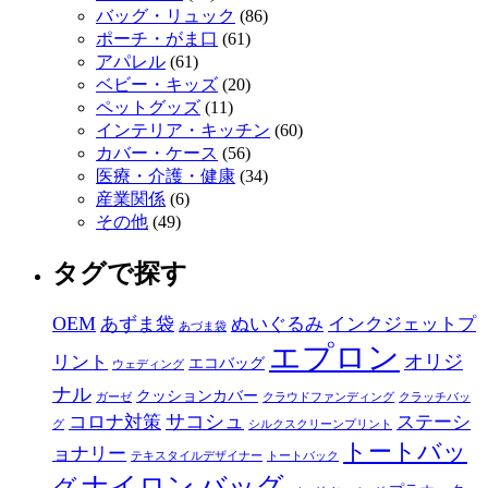
バッグ・リュック
(86)
ポーチ・がま口
(61)
アパレル
(61)
ベビー・キッズ
(20)
ペットグッズ
(11)
インテリア・キッチン
(60)
カバー・ケース
(56)
医療・介護・健康
(34)
産業関係
(6)
その他
(49)
タグで探す
OEM
あずま袋
ぬいぐるみ
インクジェットプ
あづま袋
エプロン
オリジ
リント
エコバッグ
ウェディング
ナル
クッションカバー
ガーゼ
クラウドファンディング
クラッチバッ
サコシュ
コロナ対策
ステーシ
グ
シルクスクリーンプリント
トートバッ
ョナリー
テキスタイルデザイナー
トートバック
ナイロン
バッグ
グ