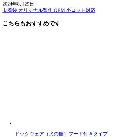
2024年8月29日
巾着袋 オリジナル製作 OEM 小ロット対応
前
後
こちらもおすすめです
の
記
事
へ
の
リ
ン
ク
ドックウェア（犬の服）フード付きタイプ