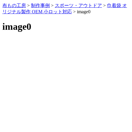
布もの工房
>
制作事例
>
スポーツ・アウトドア
>
巾着袋 オ
リジナル製作 OEM 小ロット対応
>
image0
image0