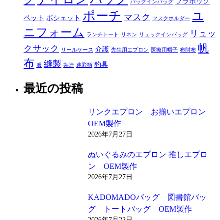
プラホック
バッグインバッグ
ポーチ
ユ
マスク
ペット
ポシェット
マスクホルダー
ニフォーム
リュッ
ランチトート
リネン
リュックインバッグ
帆
クサック
介護
リールケース
先生用エプロン
医療用帽子
布財布
布
縫製
釣具
服
製造
迷彩柄
最近の投稿
リンクエプロン お揃いエプロン
OEM製作
2026年7月27日
ぬいぐるみのエプロン 推しエプロ
ン OEM製作
2026年7月27日
KADOMADOバッグ 図書館バッ
グ トートバッグ OEM製作
2026年7月22日