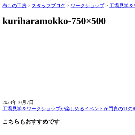
布もの工房
>
スタッフブログ
>
ワークショップ
>
工場見学＆
kuriharamokko-750×500
2023年10月7日
工場見学＆ワークショップが楽しめるイベントが門真の11の
前
後
こちらもおすすめです
の