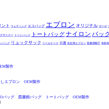
エプロン
オリジナル
リント
エコバッグ
ウェディング
ガーゼ
ナイロン
バッ
トートバッグ
デザイナー
トートバック
リュックサック
介護
ンバッグ
リールケース
先生用エプロン
医療用帽子
布財
EM製作
推しエプロン OEM製作
ADOバッグ 図書館バッグ トートバッグ OEM製作
日