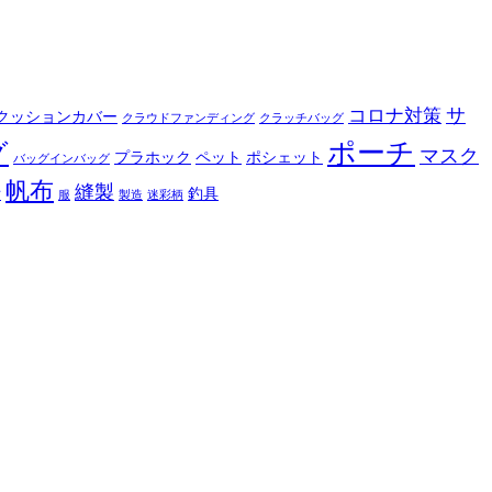
サ
コロナ対策
クッションカバー
クラウドファンディング
クラッチバッグ
ポーチ
グ
マスク
プラホック
ペット
ポシェット
バッグインバッグ
帆布
縫製
釣具
布
服
製造
迷彩柄