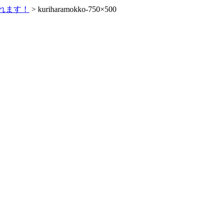
れます！
>
kuriharamokko-750×500