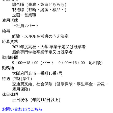
総合職（事務・製造どちらも）
製造職（裁断・縫製・検品・）
企画・営業職
雇用形態
正社員 / パート
給与
経験・スキルを考慮のうえ決定
応募資格
2021年度高校・大学 卒業予定又は既卒者
服飾専門学校卒業予定又は既卒者
勤務時間
9：00〜18：00（パート 9：00〜16：00 応相談）
勤務地
大阪府門真市一番町15番7号
待遇（福利厚生）
交通費支給、社会保険（健康保険・厚生年金・労災・
雇用保険）
休日休暇
土日祝休（年間118日以上）
お問い合わせはこちら