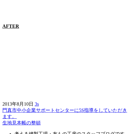
AFTER
2013年8月10日
3s
門真市中小企業サポートセンターに5S指導をしていただき
前
ます。
後
生地見本帳の整頓
の
考える縫製工場・布もの工房のスタッフブログです。