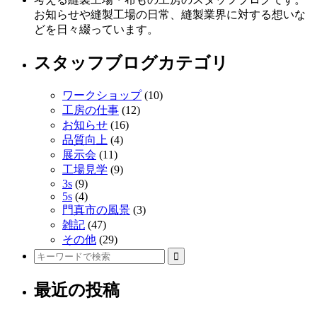
記
お知らせや縫製工場の日常、縫製業界に対する想いな
どを日々綴っています。
事
へ
スタッフブログカテゴリ
の
ワークショップ
(10)
リ
工房の仕事
(12)
お知らせ
(16)
ン
品質向上
(4)
ク
展示会
(11)
工場見学
(9)
3s
(9)
5s
(4)
門真市の風景
(3)
雑記
(47)
その他
(29)
最近の投稿