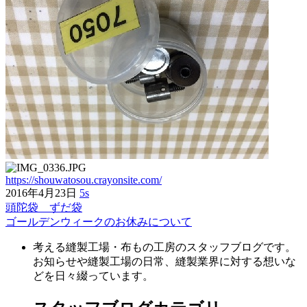
https://shouwatosou.crayonsite.com/
2016年4月23日
5s
頭陀袋 ずだ袋
前
ゴールデンウィークのお休みについて
後
考える縫製工場・布もの工房のスタッフブログです。
の
お知らせや縫製工場の日常、縫製業界に対する想いな
記
どを日々綴っています。
事