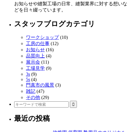
の
お知らせや縫製工場の日常、縫製業界に対する想いな
記
どを日々綴っています。
事
スタッフブログカテゴリ
へ
ワークショップ
(10)
の
工房の仕事
(12)
リ
お知らせ
(16)
品質向上
(4)
ン
展示会
(11)
ク
工場見学
(9)
3s
(9)
5s
(4)
門真市の風景
(3)
雑記
(47)
その他
(29)
最近の投稿