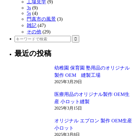
ク
工場見学
(9)
3s
(9)
5s
(4)
門真市の風景
(3)
雑記
(47)
その他
(29)
最近の投稿
幼稚園 保育園 塾用品のオリジナル
製作 OEM 縫製工場
2025年3月29日
医療用品のオリジナル製作 OEM生
産 小ロット縫製
2025年3月15日
オリジナル エプロン 製作 OEM生産
小ロット
2025年3月8日