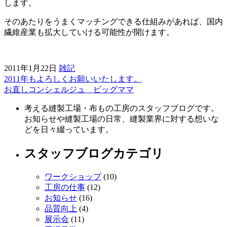
します。
そのあたりをうまくマッチングできる仕組みがあれば、国内
繊維産業も拡大していける可能性が開けます。
2011年1月22日
雑記
2011年もよろしくお願いいたします。
前
お直しコンシェルジュ ビッグママ
後
考える縫製工場・布もの工房のスタッフブログです。
の
お知らせや縫製工場の日常、縫製業界に対する想いな
記
どを日々綴っています。
事
スタッフブログカテゴリ
へ
ワークショップ
(10)
の
工房の仕事
(12)
リ
お知らせ
(16)
品質向上
(4)
ン
展示会
(11)