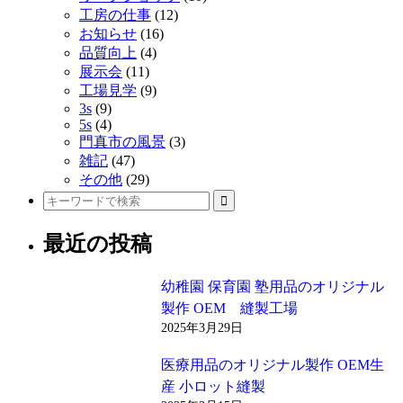
工房の仕事
(12)
リ
お知らせ
(16)
品質向上
(4)
ン
展示会
(11)
ク
工場見学
(9)
3s
(9)
5s
(4)
門真市の風景
(3)
雑記
(47)
その他
(29)
最近の投稿
幼稚園 保育園 塾用品のオリジナル
製作 OEM 縫製工場
2025年3月29日
医療用品のオリジナル製作 OEM生
産 小ロット縫製