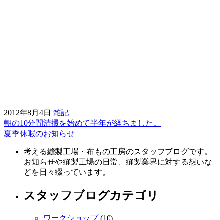
2012年8月4日
雑記
朝の10分間清掃を始めて半年が経ちました。
前
夏季休暇のお知らせ
後
考える縫製工場・布もの工房のスタッフブログです。
の
お知らせや縫製工場の日常、縫製業界に対する想いな
記
どを日々綴っています。
事
スタッフブログカテゴリ
へ
ワークショップ
(10)
の