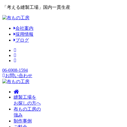
「考える縫製工場」国内一貫生産
会社案内
採用情報
ブログ
06-6908-1594
お問い合わせ
縫製工場を
お探しの方へ
布もの工房の
強み
制作事例
ご料金