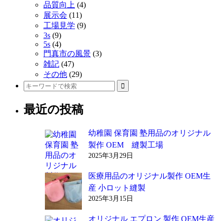
品質向上
(4)
ン
展示会
(11)
ク
工場見学
(9)
3s
(9)
5s
(4)
門真市の風景
(3)
雑記
(47)
その他
(29)
最近の投稿
幼稚園 保育園 塾用品のオリジナル
製作 OEM 縫製工場
2025年3月29日
医療用品のオリジナル製作 OEM生
産 小ロット縫製
2025年3月15日
オリジナル エプロン 製作 OEM生産