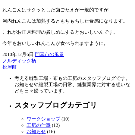
れんこんはサクッとした歯ごたえが一般的ですが
河内れんこんは加熱するともちもちした食感になります。
これがお正月料理の煮しめにするとおいしいんです。
今年もおいしいれんこんが食べられますように。
2010年12月6日
門真市の風景
ノルディック柄
前
松屋町
後
考える縫製工場・布もの工房のスタッフブログです。
の
お知らせや縫製工場の日常、縫製業界に対する想いな
記
どを日々綴っています。
事
スタッフブログカテゴリ
へ
ワークショップ
(10)
の
工房の仕事
(12)
リ
お知らせ
(16)