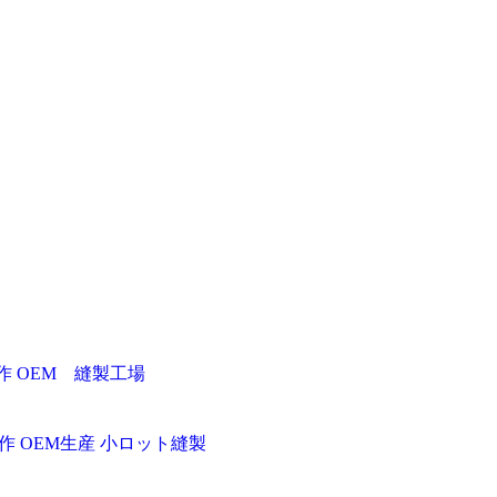
作 OEM 縫製工場
 OEM生産 小ロット縫製