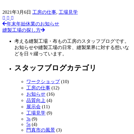
2021年3月6日
工房の仕事
,
工場見学
年末年始休業のお知らせ
前
縫製工場の探し方
後
考える縫製工場・布もの工房のスタッフブログです。
の
お知らせや縫製工場の日常、縫製業界に対する想いな
記
どを日々綴っています。
事
スタッフブログカテゴリ
へ
ワークショップ
(10)
の
工房の仕事
(12)
リ
お知らせ
(16)
品質向上
(4)
ン
展示会
(11)
ク
工場見学
(9)
3s
(9)
5s
(4)
門真市の風景
(3)