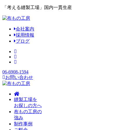
「考える縫製工場」国内一貫生産
会社案内
採用情報
ブログ
06-6908-1594
お問い合わせ
縫製工場を
お探しの方へ
布もの工房の
強み
制作事例
ご料金