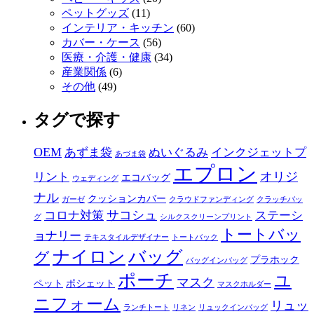
ペットグッズ
(11)
インテリア・キッチン
(60)
カバー・ケース
(56)
医療・介護・健康
(34)
産業関係
(6)
その他
(49)
タグで探す
OEM
あずま袋
ぬいぐるみ
インクジェットプ
あづま袋
エプロン
オリジ
リント
エコバッグ
ウェディング
ナル
クッションカバー
ガーゼ
クラウドファンディング
クラッチバッ
サコシュ
コロナ対策
ステーシ
グ
シルクスクリーンプリント
トートバッ
ョナリー
テキスタイルデザイナー
トートバック
ナイロン
バッグ
グ
プラホック
バッグインバッグ
ポーチ
ユ
マスク
ペット
ポシェット
マスクホルダー
ニフォーム
リュッ
ランチトート
リネン
リュックインバッグ