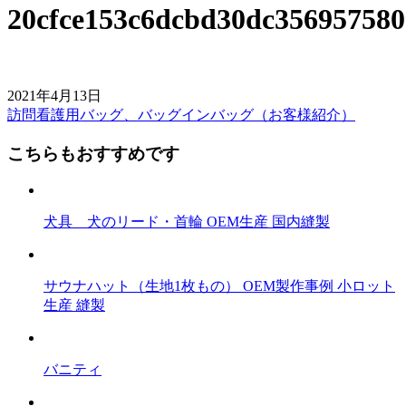
20cfce153c6dcbd30dc356957580
2021年4月13日
訪問看護用バッグ、バッグインバッグ（お客様紹介）
前
後
こちらもおすすめです
の
記
犬具 犬のリード・首輪 OEM生産 国内縫製
事
へ
サウナハット（生地1枚もの） OEM製作事例 小ロット
の
生産 縫製
リ
ン
バニティ
ク