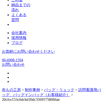
納品までの
流れ
よくある
質問
会社案内
採用情報
ブログ
お気軽にお問い合わせください
06-6908-1594
お問い合わせ
布もの工房
>
制作事例
>
バッグ・リュック
>
訪問看護用バ
ッグ、バッグインバッグ（お客様紹介）
>
20cfce153c6dcbd30dc35695758066ae