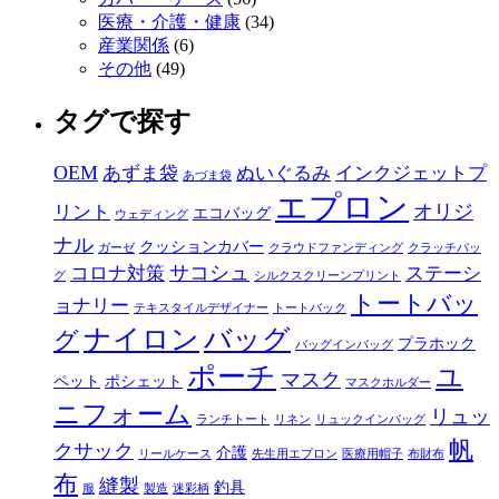
医療・介護・健康
(34)
産業関係
(6)
その他
(49)
タグで探す
OEM
あずま袋
ぬいぐるみ
インクジェットプ
あづま袋
エプロン
オリジ
リント
エコバッグ
ウェディング
ナル
クッションカバー
ガーゼ
クラウドファンディング
クラッチバッ
サコシュ
コロナ対策
ステーシ
グ
シルクスクリーンプリント
トートバッ
ョナリー
テキスタイルデザイナー
トートバック
ナイロン
バッグ
グ
プラホック
バッグインバッグ
ポーチ
ユ
マスク
ペット
ポシェット
マスクホルダー
ニフォーム
リュッ
ランチトート
リネン
リュックインバッグ
帆
クサック
介護
リールケース
先生用エプロン
医療用帽子
布財布
布
縫製
釣具
服
製造
迷彩柄