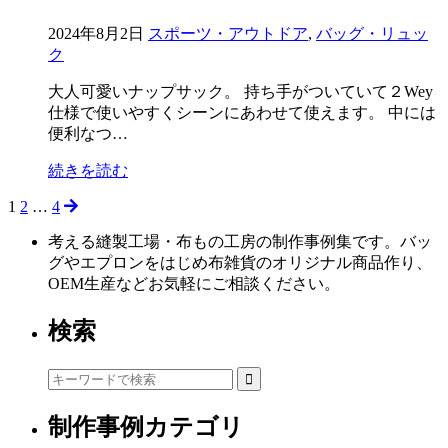
2024年8月2日
スポーツ・アウトドア
,
バッグ・リュッ
ク
大人可愛いナップサック。 持ち手がついていて２Wey
仕様で使いやすくシーンにあわせて使えます。 中には
便利なつ…
続きを読む
1
2
…
4
投
稿
考える縫製工場・布もの工房の制作事例集です。バッ
グやエプロンをはじめ布雑貨のオリジナル商品作り、
の
OEM生産などお気軽にご相談ください。
ペ
検索
ー
ジ
送
制作事例カテゴリ
り