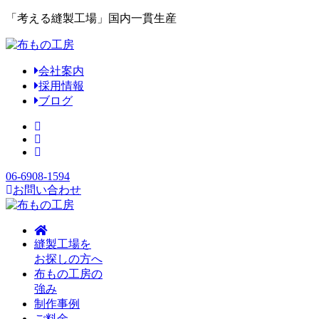
「考える縫製工場」国内一貫生産
会社案内
採用情報
ブログ
06-6908-1594
お問い合わせ
縫製工場を
お探しの方へ
布もの工房の
強み
制作事例
ご料金