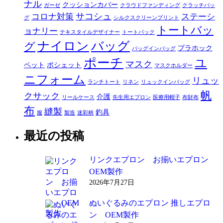
ナル
クッションカバー
ガーゼ
クラウドファンディング
クラッチバッ
サコシュ
コロナ対策
ステーシ
グ
シルクスクリーンプリント
トートバッ
ョナリー
テキスタイルデザイナー
トートバック
ナイロン
バッグ
グ
プラホック
バッグインバッグ
ポーチ
ユ
マスク
ペット
ポシェット
マスクホルダー
ニフォーム
リュッ
ランチトート
リネン
リュックインバッグ
帆
クサック
介護
リールケース
先生用エプロン
医療用帽子
布財布
布
縫製
釣具
服
製造
迷彩柄
最近の投稿
リンクエプロン お揃いエプロン
OEM製作
2026年7月27日
ぬいぐるみのエプロン 推しエプロ
ン OEM製作