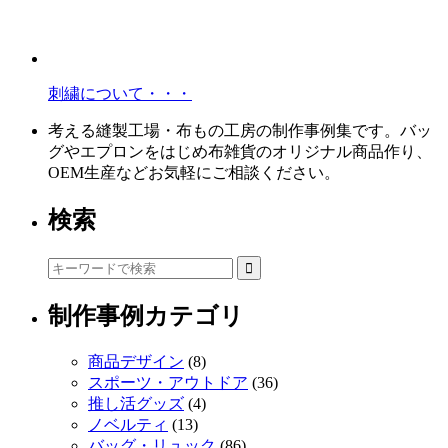
刺繍について・・・
考える縫製工場・布もの工房の制作事例集です。バッ
グやエプロンをはじめ布雑貨のオリジナル商品作り、
OEM生産などお気軽にご相談ください。
検索
制作事例カテゴリ
商品デザイン
(8)
スポーツ・アウトドア
(36)
推し活グッズ
(4)
ノベルティ
(13)
バッグ・リュック
(86)