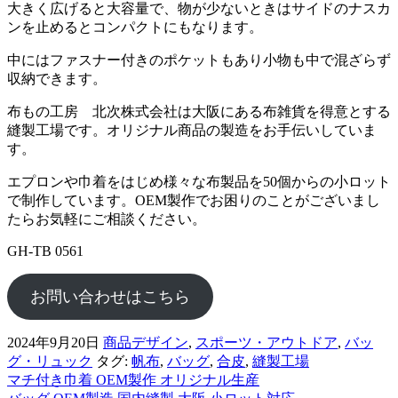
大きく広げると大容量で、物が少ないときはサイドのナスカ
ンを止めるとコンパクトにもなります。
中にはファスナー付きのポケットもあり小物も中で混ざらず
収納できます。
布もの工房 北次株式会社は大阪にある布雑貨を得意とする
縫製工場です。オリジナル商品の製造をお手伝いしていま
す。
エプロンや巾着をはじめ様々な布製品を50個からの小ロット
で制作しています。OEM製作でお困りのことがございまし
たらお気軽にご相談ください。
GH-TB 0561
お問い合わせはこちら
2024年9月20日
商品デザイン
,
スポーツ・アウトドア
,
バッ
グ・リュック
タグ:
帆布
,
バッグ
,
合皮
,
縫製工場
マチ付き巾着 OEM製作 オリジナル生産
前