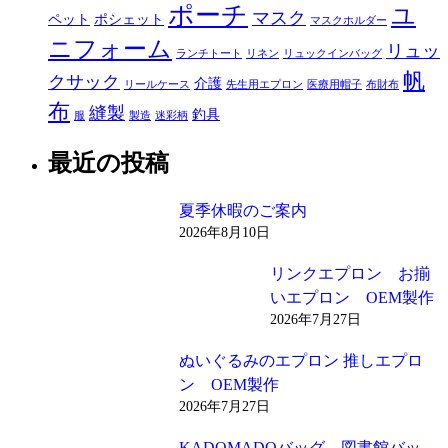
ポーチ
ユ
マスク
ペット
ポシェット
マスクホルダー
ニフォーム
リュッ
ランチトート
リネン
リュックインバッグ
帆
クサック
介護
リールケース
先生用エプロン
医療用帽子
布財布
布
縫製
釣具
服
製造
迷彩柄
最近の投稿
夏季休暇のご案内
2026年8月10日
リンクエプロン お揃
いエプロン OEM製作
2026年7月27日
ぬいぐるみのエプロン 推しエプロ
ン OEM製作
2026年7月27日
KADOMADOバッグ 図書館バッ