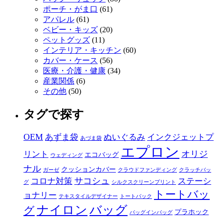
ポーチ・がま口
(61)
アパレル
(61)
ベビー・キッズ
(20)
ペットグッズ
(11)
インテリア・キッチン
(60)
カバー・ケース
(56)
医療・介護・健康
(34)
産業関係
(6)
その他
(50)
タグで探す
OEM
あずま袋
ぬいぐるみ
インクジェットプ
あづま袋
エプロン
オリジ
リント
エコバッグ
ウェディング
ナル
クッションカバー
ガーゼ
クラウドファンディング
クラッチバッ
サコシュ
コロナ対策
ステーシ
グ
シルクスクリーンプリント
トートバッ
ョナリー
テキスタイルデザイナー
トートバック
ナイロン
バッグ
グ
プラホック
バッグインバッグ