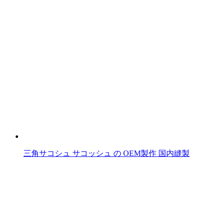
三角サコシュ サコッシュ の OEM製作 国内縫製