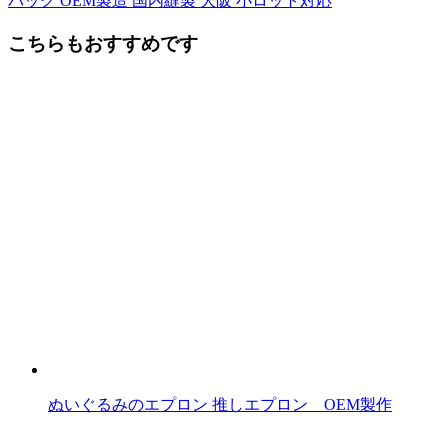
バッグ OEM製造 国内縫製 大阪 小ロット対応
後
こちらもおすすめです
の
記
事
へ
の
リ
ン
ク
ぬいぐるみのエプロン 推しエプロン OEM製作