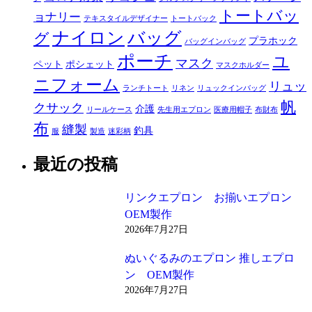
トートバッ
ョナリー
テキスタイルデザイナー
トートバック
ナイロン
バッグ
グ
プラホック
バッグインバッグ
ポーチ
ユ
マスク
ペット
ポシェット
マスクホルダー
ニフォーム
リュッ
ランチトート
リネン
リュックインバッグ
帆
クサック
介護
リールケース
先生用エプロン
医療用帽子
布財布
布
縫製
釣具
服
製造
迷彩柄
最近の投稿
リンクエプロン お揃いエプロン
OEM製作
2026年7月27日
ぬいぐるみのエプロン 推しエプロ
ン OEM製作
2026年7月27日