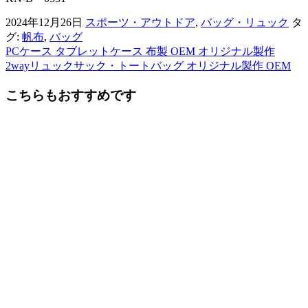
2024年12月26日
スポーツ・アウトドア
,
バッグ・リュック
タ
グ:
帆布
,
バッグ
PCケース タブレットケース 布製 OEM オリジナル製作
前
2wayリュックサック・トートバッグ オリジナル製作 OEM
後
こちらもおすすめです
の
記
事
へ
の
リ
ン
ク