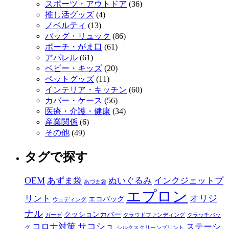
スポーツ・アウトドア
(36)
推し活グッズ
(4)
ノベルティ
(13)
バッグ・リュック
(86)
ポーチ・がま口
(61)
アパレル
(61)
ベビー・キッズ
(20)
ペットグッズ
(11)
インテリア・キッチン
(60)
カバー・ケース
(56)
医療・介護・健康
(34)
産業関係
(6)
その他
(49)
タグで探す
OEM
あずま袋
ぬいぐるみ
インクジェットプ
あづま袋
エプロン
オリジ
リント
エコバッグ
ウェディング
ナル
クッションカバー
ガーゼ
クラウドファンディング
クラッチバッ
サコシュ
コロナ対策
ステーシ
グ
シルクスクリーンプリント