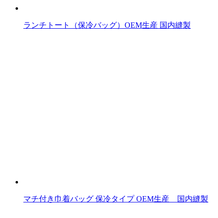
ランチトート（保冷バッグ）OEM生産 国内縫製
マチ付き巾着バッグ 保冷タイプ OEM生産 国内縫製