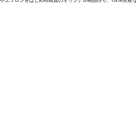
やエプロンをはじめ布雑貨のオリジナル商品作り、OEM生産