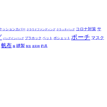
サ
コロナ対策
クッションカバー
クラウドファンディング
クラッチバッグ
ポーチ
グ
マスク
プラホック
ペット
ポシェット
バッグインバッグ
帆布
縫製
釣具
布
服
製造
迷彩柄