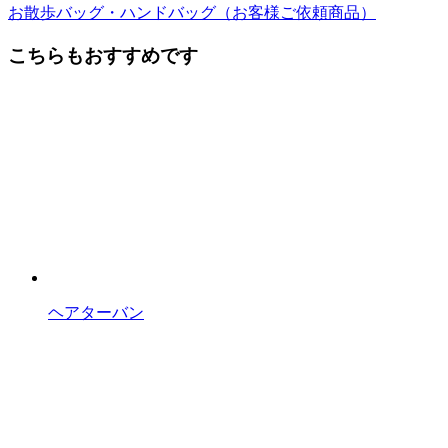
お散歩バッグ・ハンドバッグ（お客様ご依頼商品）
前
後
こちらもおすすめです
の
記
事
へ
の
リ
ン
ク
ヘアターバン