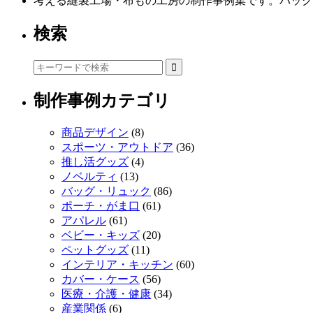
考える縫製工場・布もの工房の制作事例集です。バッグ
検索
制作事例カテゴリ
商品デザイン
(8)
スポーツ・アウトドア
(36)
推し活グッズ
(4)
ノベルティ
(13)
バッグ・リュック
(86)
ポーチ・がま口
(61)
アパレル
(61)
ベビー・キッズ
(20)
ペットグッズ
(11)
インテリア・キッチン
(60)
カバー・ケース
(56)
医療・介護・健康
(34)
産業関係
(6)