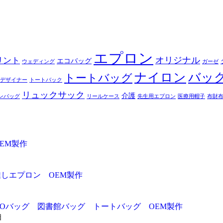
エプロン
オリジナル
リント
エコバッグ
ウェディング
ガーゼ
ナイロン
バッ
トートバッグ
デザイナー
トートバック
リュックサック
介護
ンバッグ
リールケース
先生用エプロン
医療用帽子
布財
EM製作
推しエプロン OEM製作
ADOバッグ 図書館バッグ トートバッグ OEM製作
日