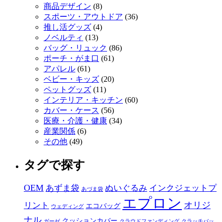
商品デザイン
(8)
スポーツ・アウトドア
(36)
推し活グッズ
(4)
ノベルティ
(13)
バッグ・リュック
(86)
ポーチ・がま口
(61)
アパレル
(61)
ベビー・キッズ
(20)
ペットグッズ
(11)
インテリア・キッチン
(60)
カバー・ケース
(56)
医療・介護・健康
(34)
産業関係
(6)
その他
(49)
タグで探す
OEM
あずま袋
ぬいぐるみ
インクジェットプ
あづま袋
エプロン
オリジ
リント
エコバッグ
ウェディング
ナル
クッションカバー
ガーゼ
クラウドファンディング
クラッチバッ