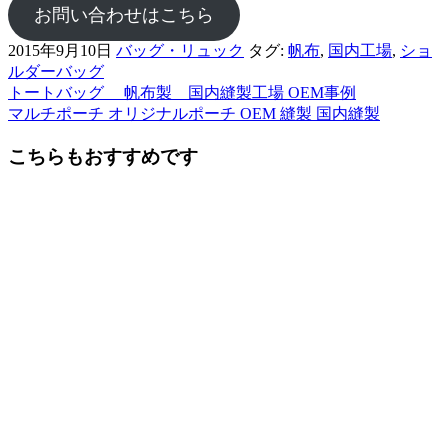
お問い合わせはこちら
2015年9月10日
バッグ・リュック
タグ:
帆布
,
国内工場
,
ショ
ルダーバッグ
トートバッグ 帆布製 国内縫製工場 OEM事例
前
マルチポーチ オリジナルポーチ OEM 縫製 国内縫製
後
こちらもおすすめです
の
記
事
へ
の
リ
ン
ク