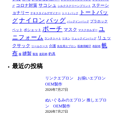
サコシュ
コロナ対策
ステーシ
グ
シルクスクリーンプリント
トートバッ
ョナリー
テキスタイルデザイナー
トートバック
ナイロン
バッグ
グ
プラホック
バッグインバッグ
ポーチ
ユ
マスク
ペット
ポシェット
マスクホルダー
ニフォーム
リュッ
ランチトート
リネン
リュックインバッグ
帆
クサック
介護
リールケース
先生用エプロン
医療用帽子
布財布
布
縫製
釣具
服
製造
迷彩柄
最近の投稿
リンクエプロン お揃いエプロン
OEM製作
2026年7月27日
ぬいぐるみのエプロン 推しエプロ
ン OEM製作
2026年7月27日