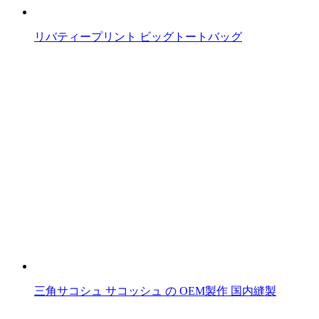
リバティープリント ビッグトートバッグ
三角サコシュ サコッシュ の OEM製作 国内縫製