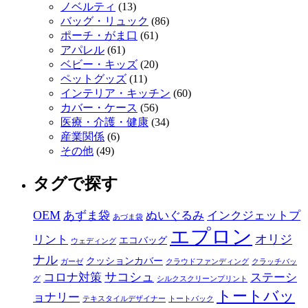
ノベルティ
(13)
バッグ・リュック
(86)
ポーチ・がま口
(61)
アパレル
(61)
ベビー・キッズ
(20)
ペットグッズ
(11)
インテリア・キッチン
(60)
カバー・ケース
(56)
医療・介護・健康
(34)
産業関係
(6)
その他
(49)
タグで探す
OEM
あずま袋
ぬいぐるみ
インクジェットプ
あづま袋
エプロン
オリジ
リント
エコバッグ
ウェディング
ナル
クッションカバー
ガーゼ
クラウドファンディング
クラッチバッ
サコシュ
コロナ対策
ステーシ
グ
シルクスクリーンプリント
トートバッ
ョナリー
テキスタイルデザイナー
トートバック