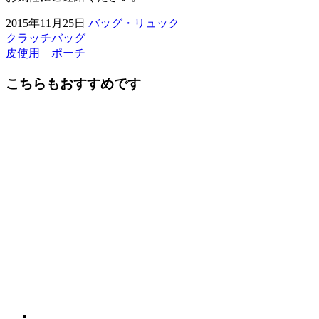
2015年11月25日
バッグ・リュック
クラッチバッグ
前
皮使用 ポーチ
後
こちらもおすすめです
の
記
事
へ
の
リ
ン
ク