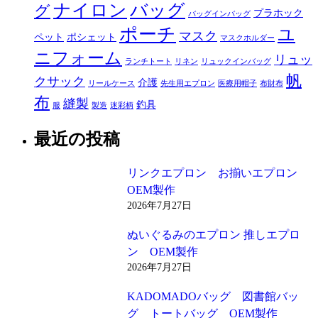
ナイロン
バッグ
グ
プラホック
バッグインバッグ
ポーチ
ユ
マスク
ペット
ポシェット
マスクホルダー
ニフォーム
リュッ
ランチトート
リネン
リュックインバッグ
帆
クサック
介護
リールケース
先生用エプロン
医療用帽子
布財布
布
縫製
釣具
服
製造
迷彩柄
最近の投稿
リンクエプロン お揃いエプロン
OEM製作
2026年7月27日
ぬいぐるみのエプロン 推しエプロ
ン OEM製作
2026年7月27日
KADOMADOバッグ 図書館バッ
グ トートバッグ OEM製作