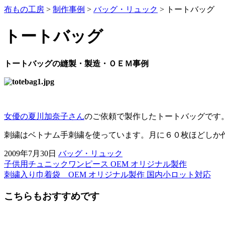
布もの工房
>
制作事例
>
バッグ・リュック
>
トートバッグ
トートバッグ
トートバッグの縫製・製造・ＯＥＭ事例
女優の夏川加奈子さん
のご依頼で製作したトートバッグです
刺繍はベトナム手刺繍を使っています。月に６０枚ほどしか
2009年7月30日
バッグ・リュック
子供用チュニックワンピース OEM オリジナル製作
前
刺繍入り巾着袋 OEM オリジナル製作 国内小ロット対応
後
こちらもおすすめです
の
記