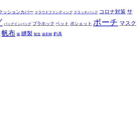
サ
コロナ対策
クッションカバー
クラウドファンディング
クラッチバッグ
ポーチ
グ
マスク
プラホック
ペット
ポシェット
バッグインバッグ
帆布
縫製
釣具
布
服
製造
迷彩柄