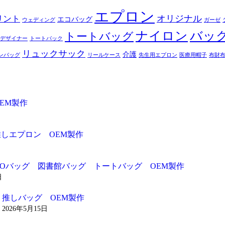
エプロン
オリジナル
リント
エコバッグ
ウェディング
ガーゼ
ナイロン
バッ
トートバッグ
デザイナー
トートバック
リュックサック
介護
ンバッグ
リールケース
先生用エプロン
医療用帽子
布財
EM製作
推しエプロン OEM製作
ADOバッグ 図書館バッグ トートバッグ OEM製作
日
推しバッグ OEM製作
2026年5月15日