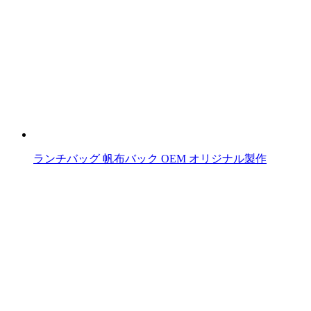
事
へ
の
リ
ン
ク
ランチバッグ 帆布バック OEM オリジナル製作