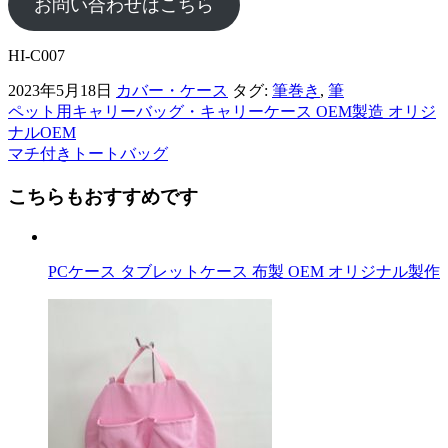
お問い合わせはこちら
HI-C007
2023年5月18日
カバー・ケース
タグ:
筆巻き
,
筆
ペット用キャリーバッグ・キャリーケース OEM製造 オリジ
前
ナルOEM
後
マチ付きトートバッグ
の
こちらもおすすめです
記
事
PCケース タブレットケース 布製 OEM オリジナル製作
へ
の
リ
ン
ク