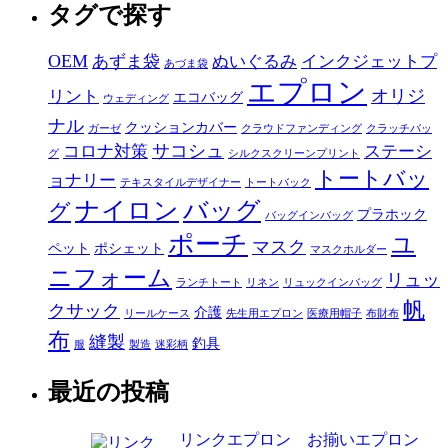
タグで探す
OEM
あずま袋
ぬいぐるみ
インクジェットプ
あづま袋
エプロン
オリジ
リント
エコバッグ
ウェディング
ナル
クッションカバー
ガーゼ
クラウドファンディング
クラッチバッ
サコシュ
コロナ対策
ステーシ
グ
シルクスクリーンプリント
トートバッ
ョナリー
テキスタイルデザイナー
トートバック
ナイロン
バッグ
グ
プラホック
バッグインバッグ
ポーチ
ユ
マスク
ペット
ポシェット
マスクホルダー
ニフォーム
リュッ
ランチトート
リネン
リュックインバッグ
帆
クサック
介護
リールケース
先生用エプロン
医療用帽子
布財布
布
縫製
釣具
服
製造
迷彩柄
最近の投稿
リンクエプロン お揃いエプロン