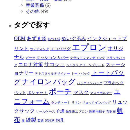
産業関係
(6)
その他
(49)
タグで探す
OEM
あずま袋
ぬいぐるみ
インクジェットプ
あづま袋
エプロン
オリジ
リント
エコバッグ
ウェディング
ナル
クッションカバー
ガーゼ
クラウドファンディング
クラッチバッ
サコシュ
コロナ対策
ステーシ
グ
シルクスクリーンプリント
トートバッ
ョナリー
テキスタイルデザイナー
トートバック
ナイロン
バッグ
グ
プラホック
バッグインバッグ
ポーチ
ユ
マスク
ペット
ポシェット
マスクホルダー
ニフォーム
リュッ
ランチトート
リネン
リュックインバッグ
帆
クサック
介護
リールケース
先生用エプロン
医療用帽子
布財布
布
縫製
釣具
服
製造
迷彩柄