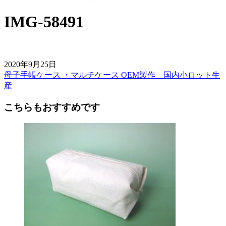
IMG-58491
2020年9月25日
母子手帳ケース ・マルチケース OEM製作 国内小ロット生
前
産
後
こちらもおすすめです
の
記
事
へ
の
リ
ン
ク