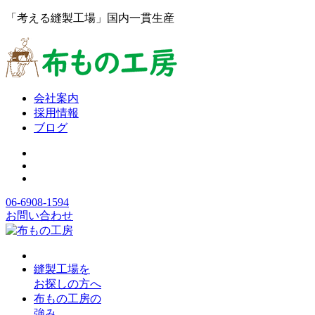
「考える縫製工場」国内一貫生産
会社案内
採用情報
ブログ
06-6908-1594
お問い合わせ
縫製工場を
お探しの方へ
布もの工房の
強み