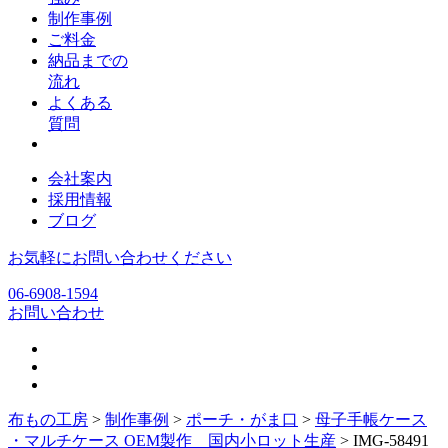
制作事例
ご料金
納品までの
流れ
よくある
質問
会社案内
採用情報
ブログ
お気軽にお問い合わせください
06-6908-1594
お問い合わせ
布もの工房
>
制作事例
>
ポーチ・がま口
>
母子手帳ケース
・マルチケース OEM製作 国内小ロット生産
>
IMG-58491