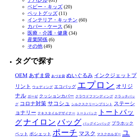
アパレル
(61)
ベビー・キッズ
(20)
ペットグッズ
(11)
インテリア・キッチン
(60)
カバー・ケース
(56)
医療・介護・健康
(34)
産業関係
(6)
その他
(49)
タグで探す
OEM
あずま袋
ぬいぐるみ
インクジェットプ
あづま袋
エプロン
オリジ
リント
エコバッグ
ウェディング
ナル
クッションカバー
ガーゼ
クラウドファンディング
クラッチバッ
サコシュ
コロナ対策
ステーシ
グ
シルクスクリーンプリント
トートバッ
ョナリー
テキスタイルデザイナー
トートバック
ナイロン
バッグ
グ
プラホック
バッグインバッグ
ポーチ
ユ
マスク
ペット
ポシェット
マスクホルダー