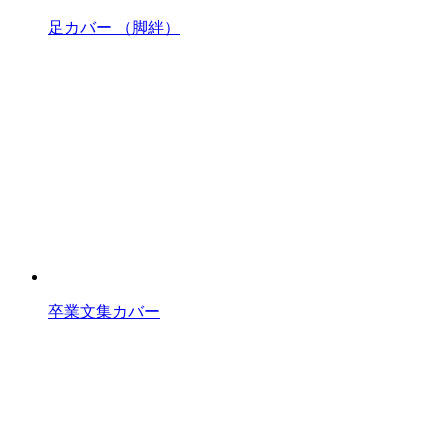
足カバー （脚絆）
卒業文集カバー