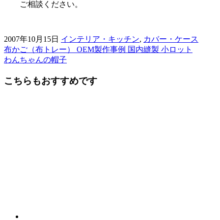
ご相談ください。
2007年10月15日
インテリア・キッチン
,
カバー・ケース
布かご（布トレー） OEM製作事例 国内縫製 小ロット
前
わんちゃんの帽子
後
こちらもおすすめです
の
記
事
へ
の
リ
ン
ク