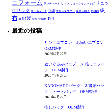
ニフォーム
リュッ
ランチトート
リネン
リュックインバッグ
帆
クサック
介護
リールケース
先生用エプロン
医療用帽子
布財布
布
縫製
釣具
服
製造
迷彩柄
最近の投稿
リンクエプロン お揃いエプロン
OEM製作
2026年7月27日
ぬいぐるみのエプロン 推しエプロ
ン OEM製作
2026年7月27日
KADOMADOバッグ 図書館バッ
グ トートバッグ OEM製作
2026年7月22日
推しバッグ OEM製作