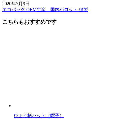
2020年7月9日
エコバッグ OEM生産 国内小ロット 縫製
前
後
こちらもおすすめです
の
記
事
へ
の
リ
ン
ク
ひょう柄ハット（帽子）