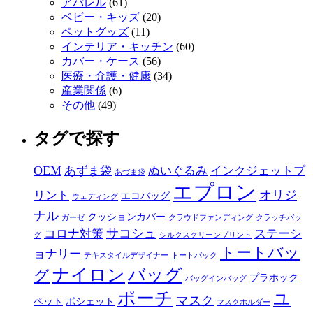
アパレル
(61)
ベビー・キッズ
(20)
ペットグッズ
(11)
インテリア・キッチン
(60)
カバー・ケース
(56)
医療・介護・健康
(34)
産業関係
(6)
その他
(49)
タグで探す
OEM
あずま袋
ぬいぐるみ
インクジェットプ
あづま袋
エプロン
オリジ
リント
エコバッグ
ウェディング
ナル
クッションカバー
ガーゼ
クラウドファンディング
クラッチバッ
サコシュ
コロナ対策
ステーシ
グ
シルクスクリーンプリント
トートバッ
ョナリー
テキスタイルデザイナー
トートバック
ナイロン
バッグ
グ
プラホック
バッグインバッグ
ポーチ
ユ
マスク
ペット
ポシェット
マスクホルダー