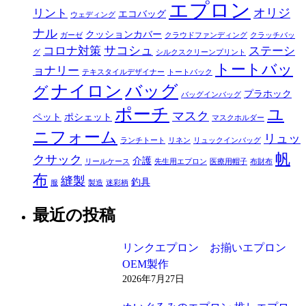
エプロン
オリジ
リント
エコバッグ
ウェディング
ナル
クッションカバー
ガーゼ
クラウドファンディング
クラッチバッ
サコシュ
コロナ対策
ステーシ
グ
シルクスクリーンプリント
トートバッ
ョナリー
テキスタイルデザイナー
トートバック
ナイロン
バッグ
グ
プラホック
バッグインバッグ
ポーチ
ユ
マスク
ペット
ポシェット
マスクホルダー
ニフォーム
リュッ
ランチトート
リネン
リュックインバッグ
帆
クサック
介護
リールケース
先生用エプロン
医療用帽子
布財布
布
縫製
釣具
服
製造
迷彩柄
最近の投稿
リンクエプロン お揃いエプロン
OEM製作
2026年7月27日