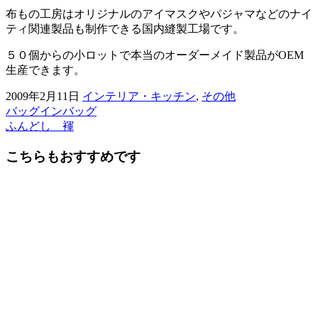
布もの工房はオリジナルのアイマスクやパジャマなどのナイ
ティ関連製品も制作できる国内縫製工場です。
５０個からの小ロットで本当のオーダーメイド製品がOEM
生産できます。
2009年2月11日
インテリア・キッチン
,
その他
バッグインバッグ
前
ふんどし 褌
後
こちらもおすすめです
の
記
事
へ
の
リ
ン