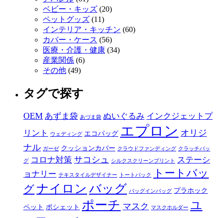
ベビー・キッズ
(20)
ペットグッズ
(11)
インテリア・キッチン
(60)
カバー・ケース
(56)
医療・介護・健康
(34)
産業関係
(6)
その他
(49)
タグで探す
OEM
あずま袋
ぬいぐるみ
インクジェットプ
あづま袋
エプロン
オリジ
リント
エコバッグ
ウェディング
ナル
クッションカバー
ガーゼ
クラウドファンディング
クラッチバッ
サコシュ
コロナ対策
ステーシ
グ
シルクスクリーンプリント
トートバッ
ョナリー
テキスタイルデザイナー
トートバック
ナイロン
バッグ
グ
プラホック
バッグインバッグ
ポーチ
ユ
マスク
ペット
ポシェット
マスクホルダー