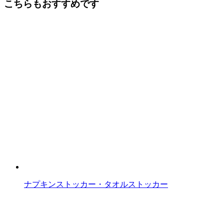
こちらもおすすめです
の
記
事
へ
の
リ
ン
ク
ナプキンストッカー・タオルストッカー