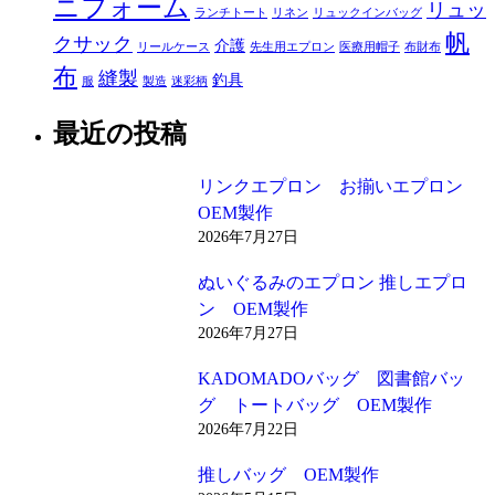
ニフォーム
リュッ
ランチトート
リネン
リュックインバッグ
帆
クサック
介護
リールケース
先生用エプロン
医療用帽子
布財布
布
縫製
釣具
服
製造
迷彩柄
最近の投稿
リンクエプロン お揃いエプロン
OEM製作
2026年7月27日
ぬいぐるみのエプロン 推しエプロ
ン OEM製作
2026年7月27日
KADOMADOバッグ 図書館バッ
グ トートバッグ OEM製作
2026年7月22日
推しバッグ OEM製作