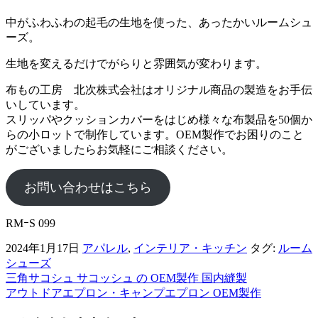
中がふわふわの起毛の生地を使った、あったかいルームシュ
ーズ。
生地を変えるだけでがらりと雰囲気が変わります。
布もの工房 北次株式会社はオリジナル商品の製造をお手伝
いしています。
スリッパやクッションカバーをはじめ様々な布製品を50個か
らの小ロットで制作しています。OEM製作でお困りのこと
がございましたらお気軽にご相談ください。
お問い合わせはこちら
RMｰS 099
2024年1月17日
アパレル
,
インテリア・キッチン
タグ:
ルーム
シューズ
三角サコシュ サコッシュ の OEM製作 国内縫製
前
アウトドアエプロン・キャンプエプロン OEM製作
後