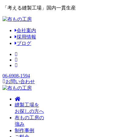
「考える縫製工場」国内一貫生産
会社案内
採用情報
ブログ
06-6908-1594
お問い合わせ
縫製工場を
お探しの方へ
布もの工房の
強み
制作事例
ご料金