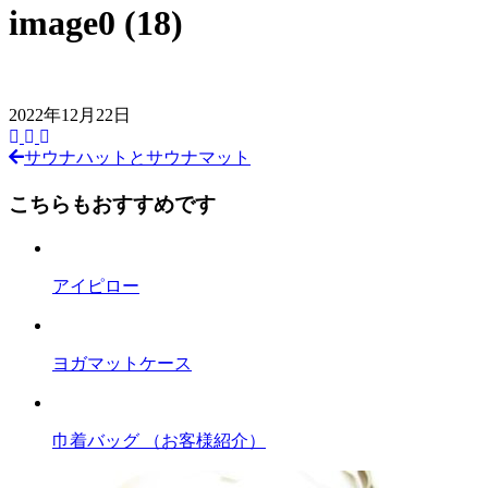
image0 (18)
2022年12月22日
サウナハットとサウナマット
前
後
こちらもおすすめです
の
記
アイピロー
事
へ
ヨガマットケース
の
リ
ン
巾着バッグ （お客様紹介）
ク