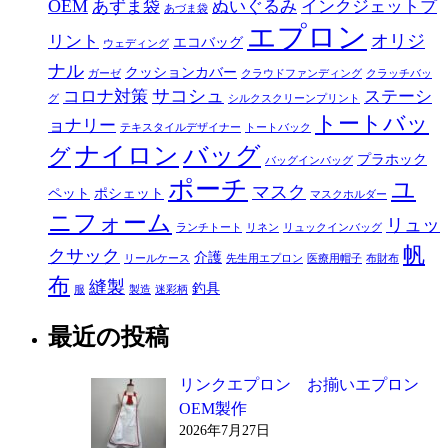
OEM
あずま袋
ぬいぐるみ
インクジェットプ
あづま袋
エプロン
オリジ
リント
エコバッグ
ウェディング
ナル
クッションカバー
ガーゼ
クラウドファンディング
クラッチバッ
サコシュ
コロナ対策
ステーシ
グ
シルクスクリーンプリント
トートバッ
ョナリー
テキスタイルデザイナー
トートバック
ナイロン
バッグ
グ
プラホック
バッグインバッグ
ポーチ
ユ
マスク
ペット
ポシェット
マスクホルダー
ニフォーム
リュッ
ランチトート
リネン
リュックインバッグ
帆
クサック
介護
リールケース
先生用エプロン
医療用帽子
布財布
布
縫製
釣具
服
製造
迷彩柄
最近の投稿
リンクエプロン お揃いエプロン
OEM製作
2026年7月27日