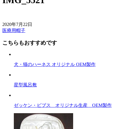
IMG_5521
2020年7月22日
医療用帽子
前
後
こちらもおすすめです
の
記
犬・猫のハーネス オリジナル OEM製作
事
へ
星型風呂敷
の
リ
ン
ゼッケン・ビブス オリジナル生産 OEM製作
ク