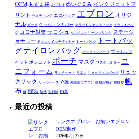
OEM
あずま袋
ぬいぐるみ
インクジェットプ
あづま袋
エプロン
オリジ
リント
エコバッグ
ウェディング
ナル
クッションカバー
ガーゼ
クラウドファンディング
クラッチバッ
サコシュ
コロナ対策
ステーシ
グ
シルクスクリーンプリント
トートバッ
ョナリー
テキスタイルデザイナー
トートバック
ナイロン
バッグ
グ
プラホック
バッグインバッグ
ポーチ
ユ
マスク
ペット
ポシェット
マスクホルダー
ニフォーム
リュッ
ランチトート
リネン
リュックインバッグ
帆
クサック
介護
リールケース
先生用エプロン
医療用帽子
布財布
布
縫製
釣具
服
製造
迷彩柄
最近の投稿
リンクエプロン お揃いエプロン
OEM製作
2026年7月27日