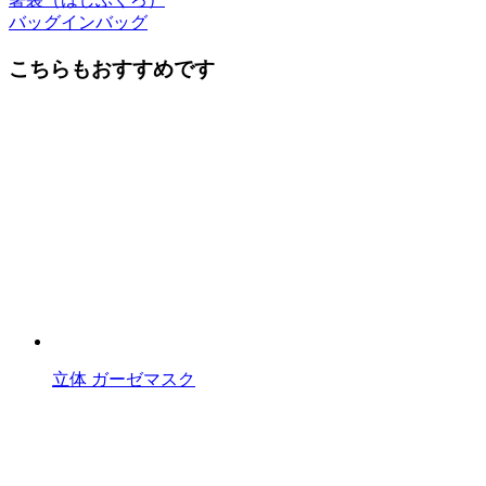
前
バッグインバッグ
後
こちらもおすすめです
の
記
事
へ
の
リ
ン
ク
立体 ガーゼマスク