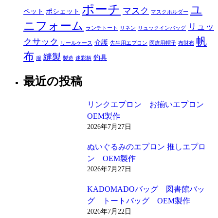
ポーチ
ユ
マスク
ペット
ポシェット
マスクホルダー
ニフォーム
リュッ
ランチトート
リネン
リュックインバッグ
帆
クサック
介護
リールケース
先生用エプロン
医療用帽子
布財布
布
縫製
釣具
服
製造
迷彩柄
最近の投稿
リンクエプロン お揃いエプロン
OEM製作
2026年7月27日
ぬいぐるみのエプロン 推しエプロ
ン OEM製作
2026年7月27日
KADOMADOバッグ 図書館バッ
グ トートバッグ OEM製作
2026年7月22日