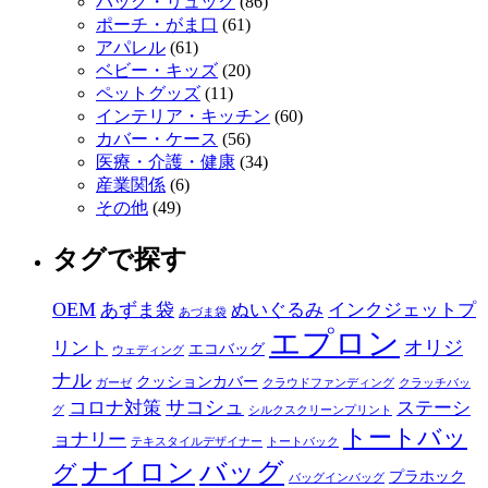
バッグ・リュック
(86)
ポーチ・がま口
(61)
アパレル
(61)
ベビー・キッズ
(20)
ペットグッズ
(11)
インテリア・キッチン
(60)
カバー・ケース
(56)
医療・介護・健康
(34)
産業関係
(6)
その他
(49)
タグで探す
OEM
あずま袋
ぬいぐるみ
インクジェットプ
あづま袋
エプロン
オリジ
リント
エコバッグ
ウェディング
ナル
クッションカバー
ガーゼ
クラウドファンディング
クラッチバッ
サコシュ
コロナ対策
ステーシ
グ
シルクスクリーンプリント
トートバッ
ョナリー
テキスタイルデザイナー
トートバック
ナイロン
バッグ
グ
プラホック
バッグインバッグ