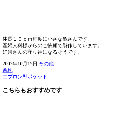
体長１０ｃｍ程度に小さな亀さんです。
産婦人科様からのご依頼で製作しています。
妊婦さんの守り神になるそうです。
2007年10月15日
その他
首枕
前
エプロン型ポケット
後
こちらもおすすめです
の
記
事
へ
の