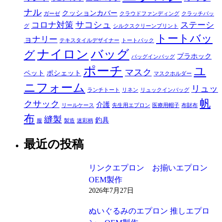
ナル
クッションカバー
ガーゼ
クラウドファンディング
クラッチバッ
サコシュ
コロナ対策
ステーシ
グ
シルクスクリーンプリント
トートバッ
ョナリー
テキスタイルデザイナー
トートバック
ナイロン
バッグ
グ
プラホック
バッグインバッグ
ポーチ
ユ
マスク
ペット
ポシェット
マスクホルダー
ニフォーム
リュッ
ランチトート
リネン
リュックインバッグ
帆
クサック
介護
リールケース
先生用エプロン
医療用帽子
布財布
布
縫製
釣具
服
製造
迷彩柄
最近の投稿
リンクエプロン お揃いエプロン
OEM製作
2026年7月27日
ぬいぐるみのエプロン 推しエプロ