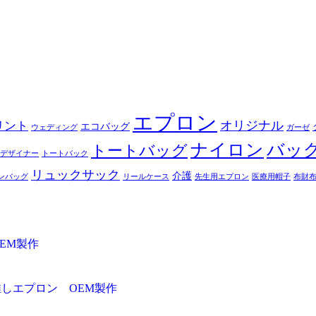
エプロン
オリジナル
リント
エコバッグ
ウェディング
ガーゼ
ナイロン
バッ
トートバッグ
デザイナー
トートバック
リュックサック
介護
ンバッグ
リールケース
先生用エプロン
医療用帽子
布財
EM製作
推しエプロン OEM製作