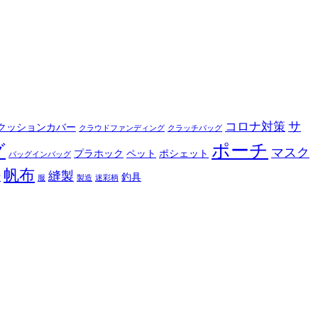
サ
コロナ対策
クッションカバー
クラウドファンディング
クラッチバッグ
ポーチ
グ
マスク
プラホック
ペット
ポシェット
バッグインバッグ
帆布
縫製
釣具
布
服
製造
迷彩柄