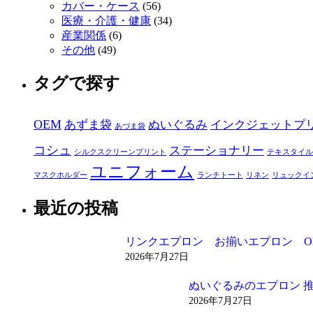
カバー・ケース
(56)
医療・介護・健康
(34)
産業関係
(6)
その他
(49)
タグで探す
OEM
あずま袋
ぬいぐるみ
インクジェットプ
あづま袋
コシュ
ステーショナリー
シルクスクリーンプリント
テキスタイル
ユニフォーム
マスクホルダー
ランチトート
リネン
リュックイ
最近の投稿
リンクエプロン お揃いエプロン O
2026年7月27日
ぬいぐるみのエプロン 
2026年7月27日