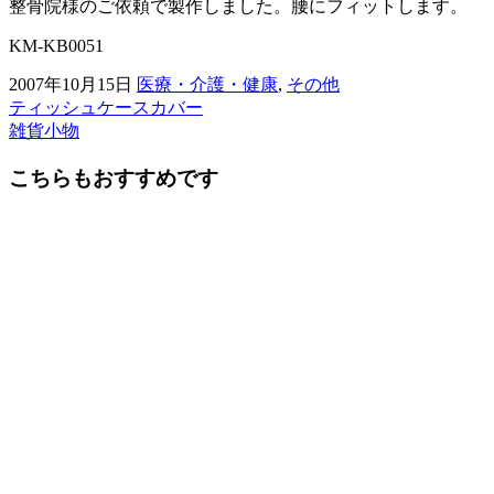
整骨院様のご依頼で製作しました。腰にフィットします。
KM-KB0051
2007年10月15日
医療・介護・健康
,
その他
ティッシュケースカバー
前
雑貨小物
後
こちらもおすすめです
の
記
事
へ
の
リ
ン
ク