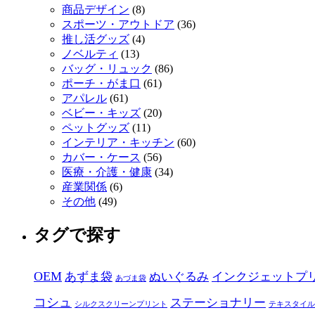
商品デザイン
(8)
スポーツ・アウトドア
(36)
推し活グッズ
(4)
ノベルティ
(13)
バッグ・リュック
(86)
ポーチ・がま口
(61)
アパレル
(61)
ベビー・キッズ
(20)
ペットグッズ
(11)
インテリア・キッチン
(60)
カバー・ケース
(56)
医療・介護・健康
(34)
産業関係
(6)
その他
(49)
タグで探す
OEM
あずま袋
ぬいぐるみ
インクジェットプ
あづま袋
コシュ
ステーショナリー
シルクスクリーンプリント
テキスタイル