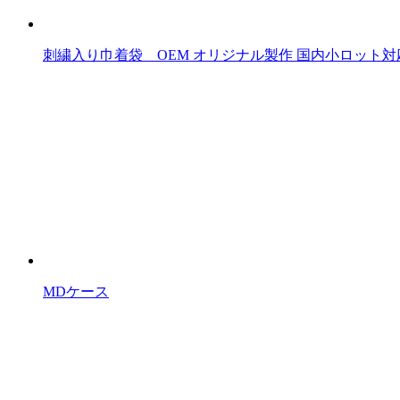
刺繍入り巾着袋 OEM オリジナル製作 国内小ロット対
MDケース