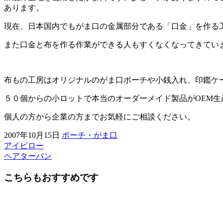
あります。
現在、日本国内でもがま口の金属部分である「口金」を作る
また口金と布を作る作業ができる人もすくなくなってきてい
布もの工房はオリジナルのがま口ポーチや小銭入れ、印鑑ケ
５０個からの小ロットで本当のオーダーメイド製品がOEM生
個人の方から企業の方までお気軽にご相談ください。
2007年10月15日
ポーチ・がま口
アイピロー
前
ヘアターバン
後
こちらもおすすめです
の
記
事