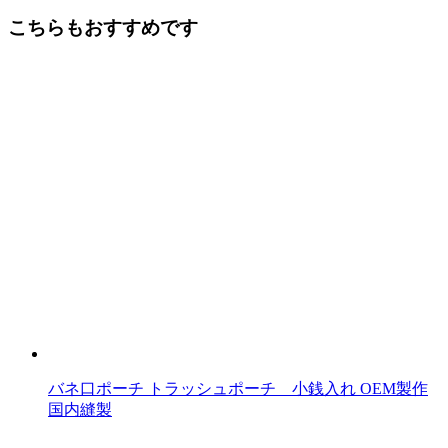
後
こちらもおすすめです
の
記
事
へ
の
リ
ン
ク
バネ口ポーチ トラッシュポーチ 小銭入れ OEM製作
国内縫製