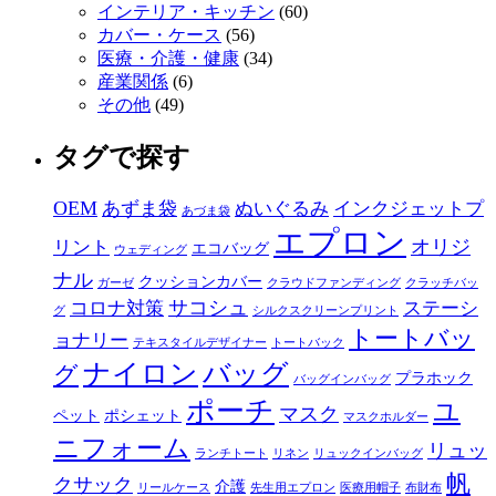
インテリア・キッチン
(60)
カバー・ケース
(56)
医療・介護・健康
(34)
産業関係
(6)
その他
(49)
タグで探す
OEM
あずま袋
ぬいぐるみ
インクジェットプ
あづま袋
エプロン
オリジ
リント
エコバッグ
ウェディング
ナル
クッションカバー
ガーゼ
クラウドファンディング
クラッチバッ
サコシュ
コロナ対策
ステーシ
グ
シルクスクリーンプリント
トートバッ
ョナリー
テキスタイルデザイナー
トートバック
ナイロン
バッグ
グ
プラホック
バッグインバッグ
ポーチ
ユ
マスク
ペット
ポシェット
マスクホルダー
ニフォーム
リュッ
ランチトート
リネン
リュックインバッグ
帆
クサック
介護
リールケース
先生用エプロン
医療用帽子
布財布