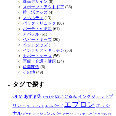
商品デザイン
(8)
スポーツ・アウトドア
(36)
推し活グッズ
(4)
ノベルティ
(13)
バッグ・リュック
(86)
ポーチ・がま口
(61)
アパレル
(61)
ベビー・キッズ
(20)
ペットグッズ
(11)
インテリア・キッチン
(60)
カバー・ケース
(56)
医療・介護・健康
(34)
産業関係
(6)
その他
(49)
タグで探す
OEM
あずま袋
ぬいぐるみ
インクジェットプ
あづま袋
エプロン
オリジ
リント
エコバッグ
ウェディング
ナル
クッションカバー
ガーゼ
クラウドファンディング
クラッチバッ