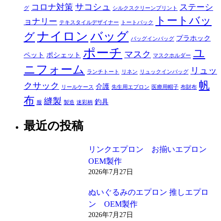
サコシュ
コロナ対策
ステーシ
グ
シルクスクリーンプリント
トートバッ
ョナリー
テキスタイルデザイナー
トートバック
ナイロン
バッグ
グ
プラホック
バッグインバッグ
ポーチ
ユ
マスク
ペット
ポシェット
マスクホルダー
ニフォーム
リュッ
ランチトート
リネン
リュックインバッグ
帆
クサック
介護
リールケース
先生用エプロン
医療用帽子
布財布
布
縫製
釣具
服
製造
迷彩柄
最近の投稿
リンクエプロン お揃いエプロン
OEM製作
2026年7月27日
ぬいぐるみのエプロン 推しエプロ
ン OEM製作
2026年7月27日