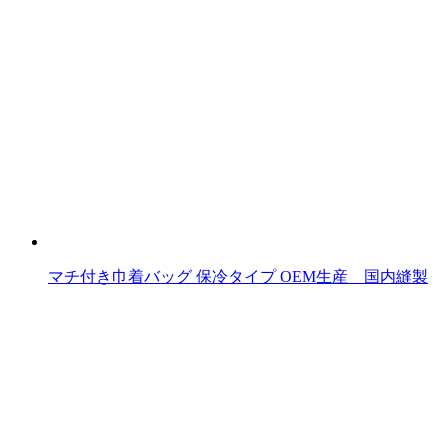
マチ付き巾着バッグ 保冷タイプ OEM生産 国内縫製