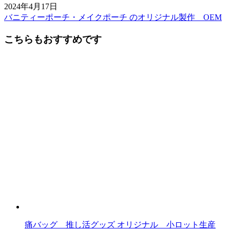
2024年4月17日
バニティーポーチ・メイクポーチ のオリジナル製作 OEM
前
後
こちらもおすすめです
の
記
事
へ
の
リ
ン
ク
痛バッグ 推し活グッズ オリジナル 小ロット生産