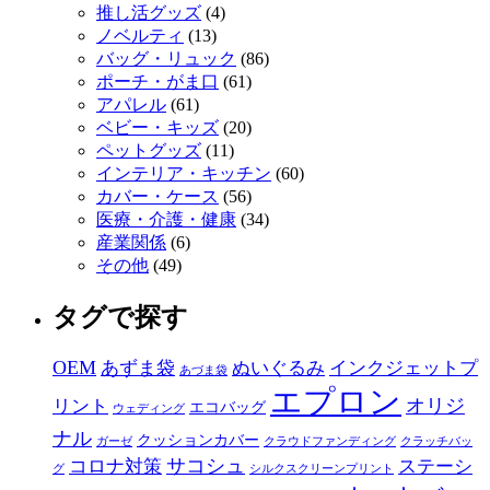
推し活グッズ
(4)
ノベルティ
(13)
バッグ・リュック
(86)
ポーチ・がま口
(61)
アパレル
(61)
ベビー・キッズ
(20)
ペットグッズ
(11)
インテリア・キッチン
(60)
カバー・ケース
(56)
医療・介護・健康
(34)
産業関係
(6)
その他
(49)
タグで探す
OEM
あずま袋
ぬいぐるみ
インクジェットプ
あづま袋
エプロン
オリジ
リント
エコバッグ
ウェディング
ナル
クッションカバー
ガーゼ
クラウドファンディング
クラッチバッ
サコシュ
コロナ対策
ステーシ
グ
シルクスクリーンプリント