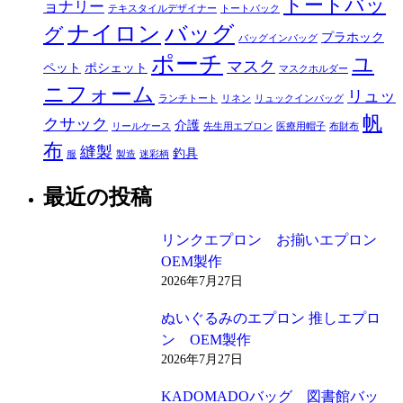
トートバッ
ョナリー
テキスタイルデザイナー
トートバック
ナイロン
バッグ
グ
プラホック
バッグインバッグ
ポーチ
ユ
マスク
ペット
ポシェット
マスクホルダー
ニフォーム
リュッ
ランチトート
リネン
リュックインバッグ
帆
クサック
介護
リールケース
先生用エプロン
医療用帽子
布財布
布
縫製
釣具
服
製造
迷彩柄
最近の投稿
リンクエプロン お揃いエプロン
OEM製作
2026年7月27日
ぬいぐるみのエプロン 推しエプロ
ン OEM製作
2026年7月27日
KADOMADOバッグ 図書館バッ