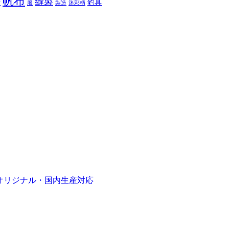
帆布
縫製
釣具
布
服
製造
迷彩柄
オリジナル・国内生産対応