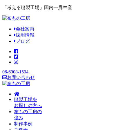
「考える縫製工場」国内一貫生産
会社案内
採用情報
ブログ
06-6908-1594
お問い合わせ
縫製工場を
お探しの方へ
布もの工房の
強み
制作事例
ご料金