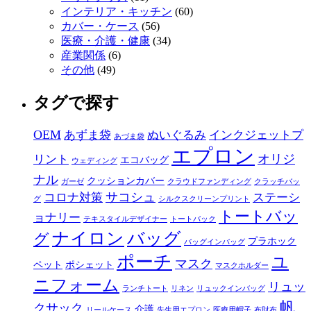
インテリア・キッチン
(60)
カバー・ケース
(56)
医療・介護・健康
(34)
産業関係
(6)
その他
(49)
タグで探す
OEM
あずま袋
ぬいぐるみ
インクジェットプ
あづま袋
エプロン
オリジ
リント
エコバッグ
ウェディング
ナル
クッションカバー
ガーゼ
クラウドファンディング
クラッチバッ
サコシュ
コロナ対策
ステーシ
グ
シルクスクリーンプリント
トートバッ
ョナリー
テキスタイルデザイナー
トートバック
ナイロン
バッグ
グ
プラホック
バッグインバッグ
ポーチ
ユ
マスク
ペット
ポシェット
マスクホルダー
ニフォーム
リュッ
ランチトート
リネン
リュックインバッグ
帆
クサック
介護
リールケース
先生用エプロン
医療用帽子
布財布