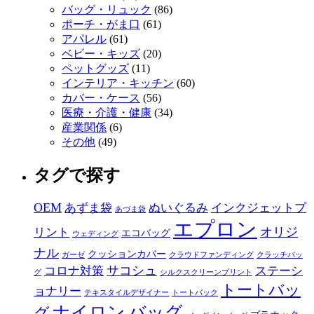
バッグ・リュック
(86)
ポーチ・がま口
(61)
アパレル
(61)
ベビー・キッズ
(20)
ペットグッズ
(11)
インテリア・キッチン
(60)
カバー・ケース
(56)
医療・介護・健康
(34)
産業関係
(6)
その他
(49)
タグで探す
OEM
あずま袋
ぬいぐるみ
インクジェットプ
あづま袋
エプロン
オリジ
リント
エコバッグ
ウェディング
ナル
クッションカバー
ガーゼ
クラウドファンディング
クラッチバッ
サコシュ
コロナ対策
ステーシ
グ
シルクスクリーンプリント
トートバッ
ョナリー
テキスタイルデザイナー
トートバック
ナイロン
バッグ
グ