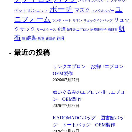
プラホック
バッグインバッグ
ポーチ
ユ
マスク
ペット
ポシェット
マスクホルダー
ニフォーム
リュッ
ランチトート
リネン
リュックインバッグ
帆
クサック
介護
リールケース
先生用エプロン
医療用帽子
布財布
布
縫製
釣具
服
製造
迷彩柄
最近の投稿
リンクエプロン お揃いエプロン
OEM製作
2026年7月27日
ぬいぐるみのエプロン 推しエプロ
ン OEM製作
2026年7月27日
KADOMADOバッグ 図書館バッ
グ トートバッグ OEM製作
2026年7月22日