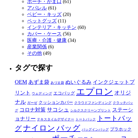
ポーチ・がま口
(61)
アパレル
(61)
ベビー・キッズ
(20)
ペットグッズ
(11)
インテリア・キッチン
(60)
カバー・ケース
(56)
医療・介護・健康
(34)
産業関係
(6)
その他
(49)
タグで探す
OEM
あずま袋
ぬいぐるみ
インクジェットプ
あづま袋
エプロン
オリジ
リント
エコバッグ
ウェディング
ナル
クッションカバー
ガーゼ
クラウドファンディング
クラッチバッ
サコシュ
コロナ対策
ステーシ
グ
シルクスクリーンプリント
トートバッ
ョナリー
テキスタイルデザイナー
トートバック
ナイロン
バッグ
グ
プラホック
バッグインバッグ