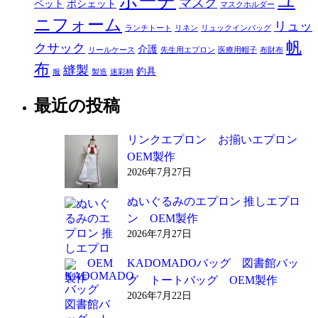
ポーチ
ユ
マスク
ペット
ポシェット
マスクホルダー
ニフォーム
リュッ
ランチトート
リネン
リュックインバッグ
帆
クサック
介護
リールケース
先生用エプロン
医療用帽子
布財布
布
縫製
釣具
服
製造
迷彩柄
最近の投稿
リンクエプロン お揃いエプロン
OEM製作
2026年7月27日
ぬいぐるみのエプロン 推しエプロ
ン OEM製作
2026年7月27日
KADOMADOバッグ 図書館バッ
グ トートバッグ OEM製作
2026年7月22日