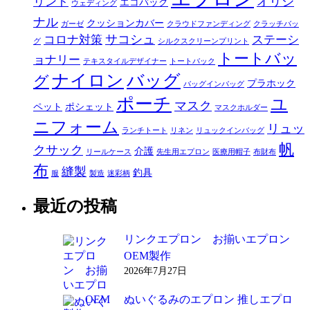
オリジ
リント
エコバッグ
ウェディング
ナル
クッションカバー
ガーゼ
クラウドファンディング
クラッチバッ
サコシュ
コロナ対策
ステーシ
グ
シルクスクリーンプリント
トートバッ
ョナリー
テキスタイルデザイナー
トートバック
ナイロン
バッグ
グ
プラホック
バッグインバッグ
ポーチ
ユ
マスク
ペット
ポシェット
マスクホルダー
ニフォーム
リュッ
ランチトート
リネン
リュックインバッグ
帆
クサック
介護
リールケース
先生用エプロン
医療用帽子
布財布
布
縫製
釣具
服
製造
迷彩柄
最近の投稿
リンクエプロン お揃いエプロン
OEM製作
2026年7月27日
ぬいぐるみのエプロン 推しエプロ