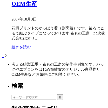
OEM生産
2007年10月3日
花柄プリントのかっぽう着（割烹着）です。後ろはヒ
モで結ぶタイプになっております 布もの工房 北次株
式会社はオリ…
続きを読む
1
2
投
稿
考える縫製工場・布もの工房の制作事例集です。バッ
グやエプロンをはじめ布雑貨のオリジナル商品作り、
の
OEM生産などお気軽にご相談ください。
ペ
検索
ー
ジ
送