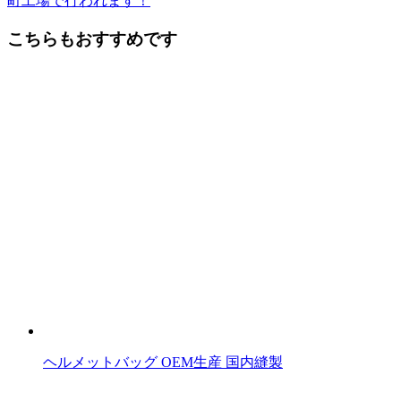
町工場で行われます！
後
こちらもおすすめです
の
記
事
へ
の
リ
ン
ク
ヘルメットバッグ OEM生産 国内縫製