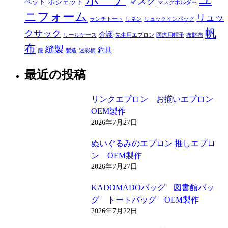
マスク
ペット
ポシェット
マスクホルダー
ニフォーム
リュッ
ランチトート
リネン
リュックインバッグ
帆
クサック
介護
リールケース
先生用エプロン
医療用帽子
布財布
布
縫製
釣具
服
製造
迷彩柄
最近の投稿
リンクエプロン お揃いエプロン
OEM製作
2026年7月27日
ぬいぐるみのエプロン 推しエプロ
ン OEM製作
2026年7月27日
KADOMADOバッグ 図書館バッ
グ トートバッグ OEM製作
2026年7月22日