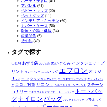
ポーチ・がま口
(61)
アパレル
(61)
ベビー・キッズ
(20)
ペットグッズ
(11)
インテリア・キッチン
(60)
カバー・ケース
(56)
医療・介護・健康
(34)
産業関係
(6)
その他
(49)
タグで探す
OEM
あずま袋
ぬいぐるみ
インクジェットプ
あづま袋
エプロン
オリジ
リント
エコバッグ
ウェディング
ナル
クッションカバー
ガーゼ
クラウドファンディング
クラッチバッ
サコシュ
コロナ対策
ステーシ
グ
シルクスクリーンプリント
トートバッ
ョナリー
テキスタイルデザイナー
トートバック
ナイロン
バッグ
グ
プラホック
バッグインバッグ
ポーチ
ユ