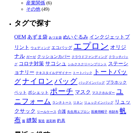
産業関係
(6)
その他
(49)
タグで探す
OEM
あずま袋
ぬいぐるみ
インクジェットプ
あづま袋
エプロン
オリジ
リント
エコバッグ
ウェディング
ナル
クッションカバー
ガーゼ
クラウドファンディング
クラッチバッ
サコシュ
コロナ対策
ステーシ
グ
シルクスクリーンプリント
トートバッ
ョナリー
テキスタイルデザイナー
トートバック
ナイロン
バッグ
グ
プラホック
バッグインバッグ
ポーチ
ユ
マスク
ペット
ポシェット
マスクホルダー
ニフォーム
リュッ
ランチトート
リネン
リュックインバッグ
帆
クサック
介護
リールケース
先生用エプロン
医療用帽子
布財布
布
縫製
釣具
服
製造
迷彩柄