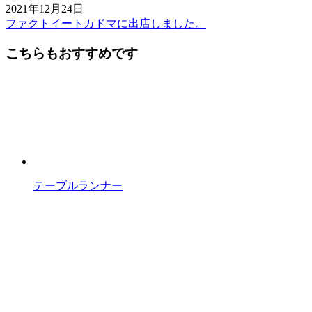
2021年12月24日
ファクトイートカドマに出店しました。
前
後
こちらもおすすめです
の
記
事
へ
の
リ
テーブルランナー
ン
ク