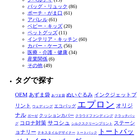
バッグ・リュック
(86)
ポーチ・がま口
(61)
アパレル
(61)
ベビー・キッズ
(20)
ペットグッズ
(11)
インテリア・キッチン
(60)
カバー・ケース
(56)
医療・介護・健康
(34)
産業関係
(6)
その他
(49)
タグで探す
OEM
あずま袋
ぬいぐるみ
インクジェットプ
あづま袋
エプロン
オリジ
リント
エコバッグ
ウェディング
ナル
クッションカバー
ガーゼ
クラウドファンディング
クラッチバッ
サコシュ
コロナ対策
ステーシ
グ
シルクスクリーンプリント
トートバッ
ョナリー
テキスタイルデザイナー
トートバック