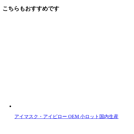
後
こちらもおすすめです
の
記
事
へ
の
リ
ン
ク
アイマスク・アイピロー OEM 小ロット国内生産