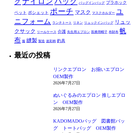
ナイロン
バッグ
グ
プラホック
バッグインバッグ
ポーチ
ユ
マスク
ペット
ポシェット
マスクホルダー
ニフォーム
リュッ
ランチトート
リネン
リュックインバッグ
帆
クサック
介護
リールケース
先生用エプロン
医療用帽子
布財布
布
縫製
釣具
服
製造
迷彩柄
最近の投稿
リンクエプロン お揃いエプロン
OEM製作
2026年7月27日
ぬいぐるみのエプロン 推しエプロ
ン OEM製作
2026年7月27日
KADOMADOバッグ 図書館バッ
グ トートバッグ OEM製作