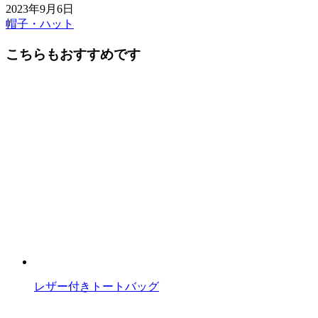
2023年9月6日
帽子・ハット
前
後
こちらもおすすめです
の
記
事
へ
の
リ
ン
ク
レザー付きトートバッグ