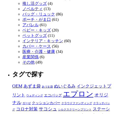
推し活グッズ
(4)
ノベルティ
(13)
バッグ・リュック
(86)
ポーチ・がま口
(61)
アパレル
(61)
ベビー・キッズ
(20)
ペットグッズ
(11)
インテリア・キッチン
(60)
カバー・ケース
(56)
医療・介護・健康
(34)
産業関係
(6)
その他
(49)
タグで探す
OEM
あずま袋
ぬいぐるみ
インクジェットプ
あづま袋
エプロン
オリジ
リント
エコバッグ
ウェディング
ナル
クッションカバー
ガーゼ
クラウドファンディング
クラッチバッ
サコシュ
コロナ対策
ステーシ
グ
シルクスクリーンプリント