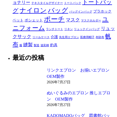
トートバッ
ョナリー
テキスタイルデザイナー
トートバック
ナイロン
バッグ
グ
プラホック
バッグインバッグ
ポーチ
ユ
マスク
ペット
ポシェット
マスクホルダー
ニフォーム
リュッ
ランチトート
リネン
リュックインバッグ
帆
クサック
介護
リールケース
先生用エプロン
医療用帽子
布財布
布
縫製
釣具
服
製造
迷彩柄
最近の投稿
リンクエプロン お揃いエプロン
OEM製作
2026年7月27日
ぬいぐるみのエプロン 推しエプロ
ン OEM製作
2026年7月27日
KADOMADOバッグ 図書館バッ