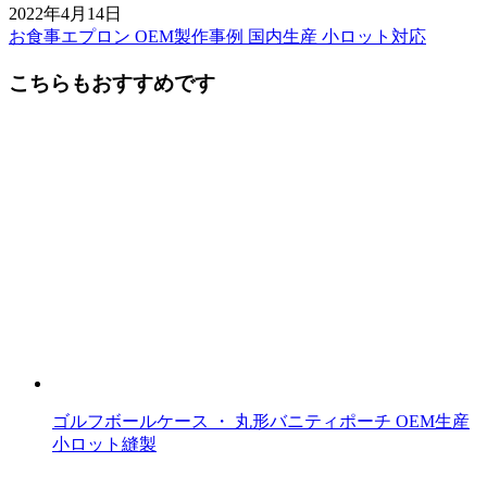
2022年4月14日
お食事エプロン OEM製作事例 国内生産 小ロット対応
前
後
こちらもおすすめです
の
記
事
へ
の
リ
ン
ク
ゴルフボールケース ・ 丸形バニティポーチ OEM生産
小ロット縫製