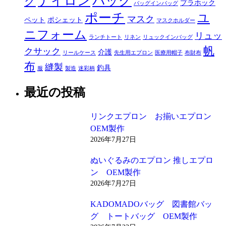
ナイロン
バッグ
グ
プラホック
バッグインバッグ
ポーチ
ユ
マスク
ペット
ポシェット
マスクホルダー
ニフォーム
リュッ
ランチトート
リネン
リュックインバッグ
帆
クサック
介護
リールケース
先生用エプロン
医療用帽子
布財布
布
縫製
釣具
服
製造
迷彩柄
最近の投稿
リンクエプロン お揃いエプロン
OEM製作
2026年7月27日
ぬいぐるみのエプロン 推しエプロ
ン OEM製作
2026年7月27日
KADOMADOバッグ 図書館バッ
グ トートバッグ OEM製作